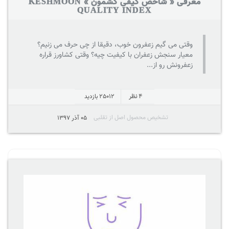
معرفی « شاخص کیفی کشمون » KESHMOON
QUALITY INDEX
وقتی می گیم زعفرون خوب، دقیقا از چی حرف می زنیم؟
معیار سنجش زعفران با کیفیت چیه؟ وقتی کشاورز قراره
زعفرونش رو از...
4 نظر
25012
بازدید
تشخیص محصول اصل از تقلبی
05 آذر 1397