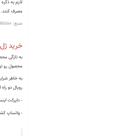
لازم به ذکره
مصرف کنند. د
منبع: healthline
خرید ژل 
به تازگی مح
محصول رو تهی
به خاطر شرای
رویال دو راه ا
- دایرکت این
- واتساپ کشم