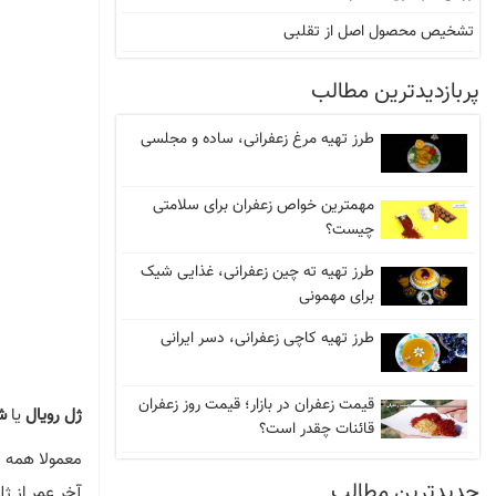
جعبه هدیه
تشخیص محصول اصل از تقلبی
پربازدیدترین مطالب
طرز تهیه مرغ زعفرانی، ساده و مجلسی
مهمترین خواص زعفران برای سلامتی
چیست؟
طرز تهیه ته‌ چین زعفرانی، غذایی شیک
برای مهمونی
طرز تهیه کاچی زعفرانی، دسر ایرانی
قیمت زعفران در بازار؛ قیمت روز زعفران
ژل رویال
یا
ش
قائنات چقدر است؟
معمولا همه ل
جدیدترین مطالب
آخر عمر از ژ