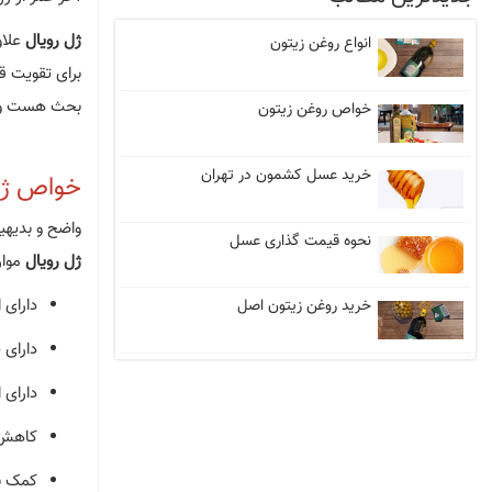
ژل رویال
علاو
انواع روغن زیتون
برای تقویت ق
بحث هست و لا
خواص روغن زیتون
خرید عسل کشمون در تهران
خواص ژل
واضح و بدیهی
نحوه قیمت گذاری عسل
ژل رویال
موار
دارای 
خرید روغن زیتون اصل
دارای 
دارای 
کاهش 
کمک به