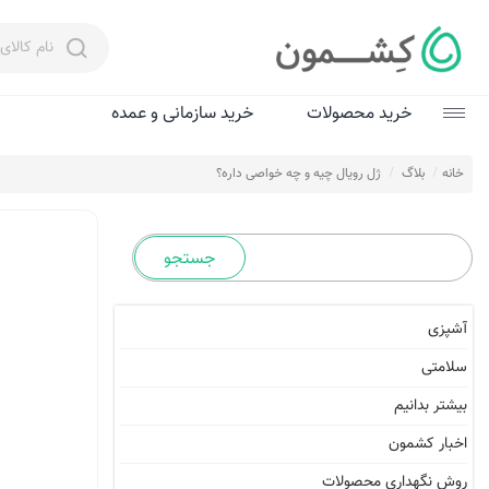
خرید محصولات
خرید سازمانی و عمده
زعفران
خانه
بلاگ
ژل رویال چیه و چه خواصی داره؟
عسل
چای و دم‌نوش‌
روغن زیتون
آشپزی
عرقیات و سرکه‌
سلامتی
ادویه
بیشتر بدانیم
اخبار کشمون
شگفت‌انگیزها
روش نگهداری محصولات