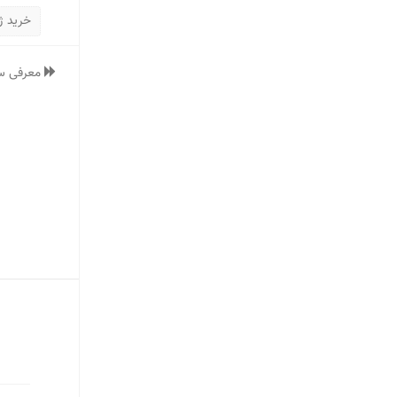
خرید ژ
معرفی س