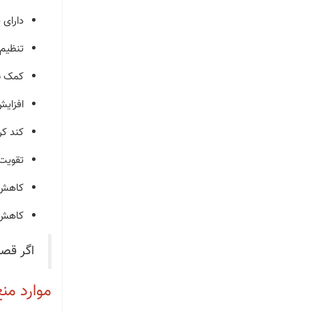
دارای 
تنظیم 
کمک به
افزای
کند کر
تقویت
کاهش 
کاهش 
اگر قصد
موارد من