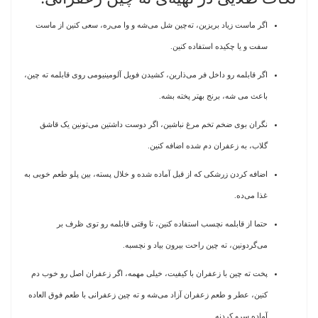
اگر ماست زیاد بریزین، ته‌چین شل می‌شه و وا می‌ره، سعی کنین از ماست
سفت و یا چکیده استفاده کنین.
اگر قابلمه رو داخل فر می‌ذارین، کشیدن فویل آلومینیومی روی قابلمه ته چین،
باعث می شه، برنج بهتر پخته بشه.
نگران بوی ضخم تخم مرغ نباشین، اگر دوست داشتین می‌تونین یک قاشق
گلاب، به زعفران دم شده اضافه کنین.
اضافه کردن زرشکی که از قبل آماده شده و خلال پسته، بین پلو طعم خوبی به
غذا می‌ده.
حتما از قابلمه نچسب استفاده کنین، تا وقتی قابلمه رو توی ظرف بر
می‌گردونین، ته چین راحت بیرون بیاد و نچسبه.
پخت ته چین با زعفران با کیفیت، خیلی مهمه، اگر زعفران اصل رو خوب دم
کنین، عطر و طعم زعفران آزاد می‌شه و ته چین زعفرانی با طعم فوق العاده
آماده سرو کردنه.