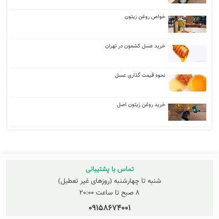
خواص روغن زیتون
خرید عسل کشمون در تهران
نحوه قیمت گذاری عسل
خرید روغن زیتون اصل
تماس با پشتیبانی
شنبه تا چهارشنبه (روزهای غیر تعطیل)
8 صبح تا ساعت 20:00
09158674001