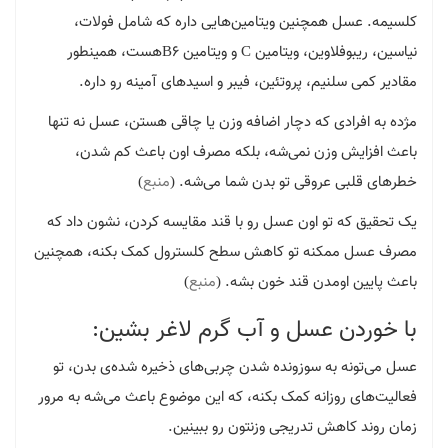
کلسیمه. عسل همچنین ویتامین‌هایی داره که شامل فولات،
نیاسین، ریبوفلاوین، ویتامین C و ویتامین B6هست، همینطور
مقادیر کمی سلنیم، پروتئین، فیبر و اسیدهای آمینه رو داره.
مژده به افرادی که دچار اضافه وزن یا چاقی هستن، عسل نه تنها
باعث افزایش وزن نمی‌شه، بلکه مصرف اون باعث کم شدن،
خطرهای قلبی عروقی تو بدن شما می‌شه. (
منبع
)
یک تحقیق که تو اون عسل رو با قند مقایسه کردن، نشون داد که
مصرف عسل ممکنه تو کاهش سطح کلسترول کمک بکنه، همچنین
باعث پایین اومدن قند خون بشه. (
منبع
)
با خوردن عسل و آب گرم لاغر بشین:
عسل می‌تونه به سوزونده شدن چربی‌های ذخیره شده‌ی بدن، تو
فعالیت‌های روزانه کمک بکنه، که این موضوع باعث می‌شه به مرور
زمان روند کاهش تدریجی وزنتون رو ببینین.