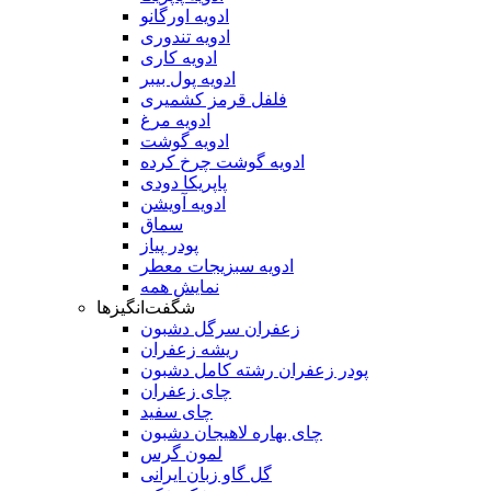
ادویه اورگانو
ادویه تندوری
ادویه کاری
ادویه پول بیبر
فلفل قرمز کشمیری
ادویه مرغ
ادویه گوشت
ادویه گوشت چرخ کرده
پاپریکا دودی
ادویه آویشن
سماق
پودر پیاز
ادویه سبزیجات معطر
نمایش همه
شگفت‌انگیزها
زعفران سرگل دشبون
ریشه زعفران
پودر زعفران رشته کامل دشبون
چای زعفران
چای سفید
چای بهاره لاهیجان دشبون
لمون گرس
گل گاو زبان ایرانی