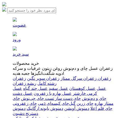
عضویت
ورود
سبد خرید
خرید محصولات
زعفران
عسل
چای و دم‌نوش‌
روغن زیتون
عرقیات و سرکه‌
ادویه
شگفت‌انگیزها
جعبه هدیه
زعفران
زعفران سرگل ممتاز
زعفران سوپر نگین
زعفران
رشته کامل
ریشه زعفران
عسل
عسل کوهستان
عسل سفید
عسل چند گیاه
عسل
کرمی خارشتر
عسل بهاره با زعفرون
عسل دشت
چای و دم‌نوش‌
چای دست ساز
تست چای چی‌نوش
چای
ممتاز بهاره
چای زرین
گیل‌چای کیسه‌ای دَمی
چای زعفرونی
چای قلم اعلا
دمنوش آویشن
دمنوش بابونه ارگانیک
دمنوش
دسترنج دشبون