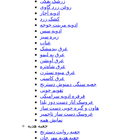
زرشک پفکی
روغن زرد گاوی
ادویه آچار
کشک زرد
ادویه مرینت جوجه
ادویه سس
زیره سبز
عناب
عرق بیدمشک
عرق به لیمو
عرق آویشن
عرق شاه‌تره
عرق میوه نسترن
عرق کاسنی
جعبه سنگی دمنوش دسترنج
تقویم چوبی
فرفره ادویه سرامیکی
عروسک انار دست دوز یلدا
هاون و گیره چوبی دست ساز
عروسک دست ساز تاجمیر
نمایش همه
جعبه هدیه
جعبه روایت دسترنج
جعبه هدیه مهر جان