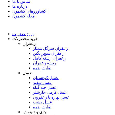
تماس با ما
درباره ما
کشاورزهای کشمون
مجله کشمون
ورود
عضویت
خرید محصولات
زعفران
زعفران سرگل ممتاز
زعفران سوپر نگین
زعفران رشته کامل
ریشه زعفران
نمایش همه
عسل
عسل کوهستان
عسل سفید
عسل چند گیاه
عسل کرمی خارشتر
عسل بهاره با زعفرون
عسل دشت
نمایش همه