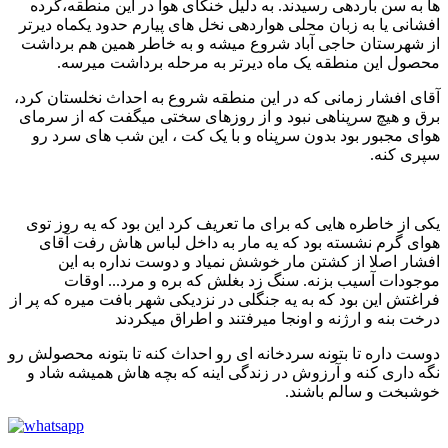
ها به سن باردهی رسیدند. به دلیل خنکای هوا در این منطقه،گرده
افشانی یا به زبان محلی هواردهی نخل های پیارم حدود یکماه دیرتر
از شهرستان حاجی آباد شروع میشه و به خاطر همین هم برداشت
محصول این منطقه یک ماه دیرتر به مرحله برداشت میرسه.
آقای افشار زمانی که در این منطقه شروع به احداث نخلستان کرد،
برق و هیچ سرپناهی نبود و از روزهای سختی میگفت که از سرمای
هوای مجبور بود بدون سرپناه و با یک کت ، این شب های سرد رو
سپری کنه.
یکی از خاطره هایی که برای ما تعریف کرد این بود که یه روز توی
هوای گرم نشسته بود که یه مار به داخل لباس هاش رفت آقای
افشار اصلا از کشتن مار خوشش نمیاد و دوست نداره به این
موجودات آسیب بزنه. سنگ زد بغلش که بره و مرد... اوقات
فراغتش این بود که به یه جنگلی در نزدیکی شهر بافت میره که پر از
درخت بنه و ارژنه و اونجا میرفتند و اطراق میکردند
دوست داره تا بتونه سردخانه ای رو احداث کنه تا بتونه محصولش رو
نگه داری کنه و آرزوش در زندگی اینه که بچه هاش همیشه شاد و
خوشبخت و سالم باشند.