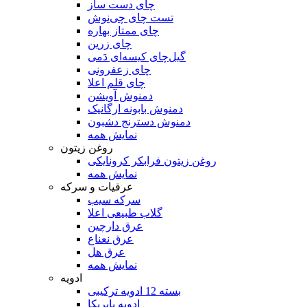
چای دست ساز
تست چای چی‌نوش
چای ممتاز بهاره
چای زرین
گیل‌چای کیسه‌ای دَمی
چای زعفرونی
چای قلم اعلا
دمنوش آویشن
دمنوش بابونه ارگانیک
دمنوش دسترنج دشبون
نمایش همه
روغن زیتون
روغن زیتون فرابکر کرونایکی
نمایش همه
سرکه سیب
گلاب طبیعی اعلا
عرق دارچین
عرق نعناع
عرق هل
نمایش همه
ادویه
بسته 12 ادویه ترکیبی
ادویه پاپریکا