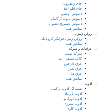
چای زعفرونی
چای قلم اعلا
دمنوش آویشن
دمنوش بابونه ارگانیک
دمنوش دسترنج دشبون
نمایش همه
روغن زیتون
روغن زیتون فرابکر کرونایکی
نمایش همه
عرقیات و سرکه‌
سرکه سیب
گلاب طبیعی اعلا
عرق دارچین
عرق نعناع
عرق هل
نمایش همه
ادویه
بسته 12 ادویه ترکیبی
ادویه پاپریکا
ادویه اورگانو
ادویه تندوری
ادویه کاری