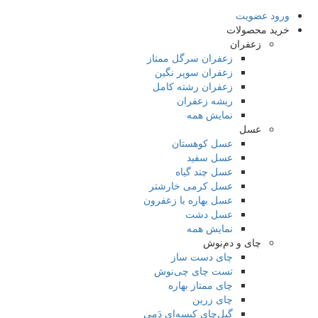
ورود
عضویت
خرید محصولات
زعفران
زعفران سرگل ممتاز
زعفران سوپر نگین
زعفران رشته کامل
ریشه زعفران
نمایش همه
عسل
عسل کوهستان
عسل سفید
عسل چند گیاه
عسل کرمی خارشتر
عسل بهاره با زعفرون
عسل دشت
نمایش همه
چای و دم‌نوش‌
چای دست ساز
تست چای چی‌نوش
چای ممتاز بهاره
چای زرین
گیل‌چای کیسه‌ای دَمی