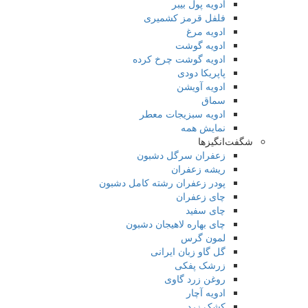
ادویه پول بیبر
فلفل قرمز کشمیری
ادویه مرغ
ادویه گوشت
ادویه گوشت چرخ کرده
پاپریکا دودی
ادویه آویشن
سماق
ادویه سبزیجات معطر
نمایش همه
شگفت‌انگیزها
زعفران سرگل دشبون
ریشه زعفران
پودر زعفران رشته کامل دشبون
چای زعفران
چای سفید
چای بهاره لاهیجان دشبون
لمون گرس
گل گاو زبان ایرانی
زرشک پفکی
روغن زرد گاوی
ادویه آچار
کشک زرد