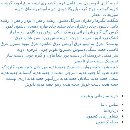
ادویه کاری
ادویه پول بیبر
فلفل قرمز کشمیری
ادویه مرغ
ادویه گوشت
ادویه گوشت چرخ کرده
پاپریکا دودی
ادویه آویشن
سماق
ادویه
سبزیجات معطر
شگفت‌انگیزها
زعفران سرگل دشبون
ریشه زعفران
پودر زعفران رشته
کامل دشبون
چای زعفران
چای سفید
چای بهاره لاهیجان دشبون
لمون
گرس
گل گاو زبان ایرانی
زرشک پفکی
روغن زرد گاوی
ادویه آچار
کشک زرد
ادویه مرینت جوجه
ادویه سس
زیره سبز
عناب
عرق
بیدمشک
عرق به لیمو
عرق آویشن
عرق شاه‌تره
عرق میوه نسترن
عرق
کاسنی
جعبه سنگی دمنوش دسترنج
تقویم چوبی
فرفره ادویه
سرامیکی
عروسک انار دست دوز یلدا
هاون و گیره چوبی دست ساز
عروسک دست ساز تاجمیر
جعبه هدیه
جعبه روایت دسترنج
جعبه هدیه مهر جان
جعبه هدیه کلیژدک
جعبه هدیه آنا
جعبه هدیه «مرجی محبت»
جعبه هدیه گلستانه
جعبه هدیه
منجی
جعبه هدیه شادیان
جعبه هدیه بزرگمهر
جعبه هدیه اردی بهشت
جعبه هدیه دست خوش
جعبه هدیه زینو
جعبه هدیه دانوش
خرید سازمانی و عمده
تماس با ما
درباره ما
کشاورزهای کشمون
مجله کشمون