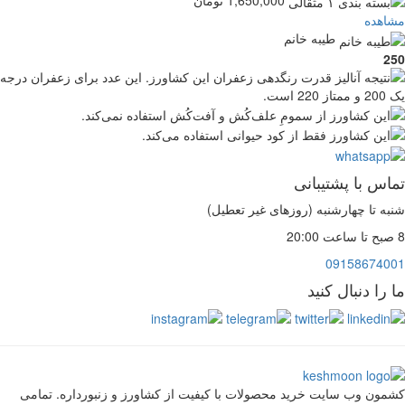
1,650,000 تومان
اهده
طیبه خانم
2
اس با پشتیبانی
ه تا چهارشنبه (روزهای غیر تعطیل)
091586740
را دنبال کنید
ون وب سایت خرید محصولات با کیفیت از کشاورز و زنبورداره. تمامی