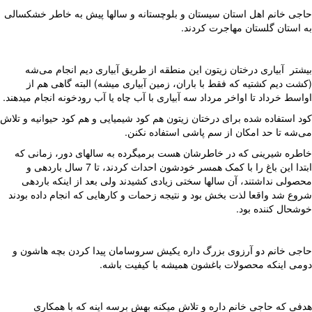
ی خانم اهل استان سیستان و بلوچستانه و سالها پیش به خاطر خشکسالی
استان گلستان مهاجرت کردند.
تر آبیاری درختان زیتون این منطقه از طریق آبیاری دیم انجام می‌شه
ت دیم کشتیه که فقط با باران، زمین آبیاری میشه) البته گاهی هم از
سط خرداد تا اواخر مرداد سه آبیاری با آب چاه یا آب رودخونه انجام میدهند.
 استفاده شده برای درختان زیتون هم کود شیمیایی و هم کود حیوانیه و تلاش
شه تا حد امکان از سم پاشی استفاده نکنن.
ره شیرینی که در خاطرشان هست برمیگرده به سالهای دور، زمانی که
ابتدا این باغ را با کمک همسر خودشون احداث کردند، تا 7 سال باردهی و
ولی نداشتند، آن سالها سختی زیادی کشیدند ولی بعد از اینکه باردهی
ع شد واقعا لذت بخش بود و نتیجه زحمات و کارهایی که انجام داده بودند
حال کننده بود.
ی خانم دو آرزوی بزرگ داره یکیش سروسامان پیدا کردن بچه هاشون و
ی اینکه محصولات باغشون همیشه با کیفیت باشه.
ی که حاجی خانم داره و تلاش میکنه بهش برسه اینه که با همکاری