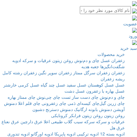
ویت
د
 خرید
خرید محصولات
زعفران
عسل
چای و دم‌نوش‌
روغن زیتون
عرقیات و سرکه‌
ادویه
شگفت‌انگیزها
جعبه هدیه
زعفران
زعفران سرگل ممتاز
زعفران سوپر نگین
زعفران رشته کامل
ریشه زعفران
عسل
عسل کوهستان
عسل سفید
عسل چند گیاه
عسل کرمی خارشتر
عسل بهاره با زعفرون
عسل دشت
چای و دم‌نوش‌
چای دست ساز
تست چای چی‌نوش
چای ممتاز بهاره
چای زرین
گیل‌چای کیسه‌ای دَمی
چای زعفرونی
چای قلم اعلا
دمنوش
آویشن
دمنوش بابونه ارگانیک
دمنوش دسترنج دشبون
روغن زیتون
روغن زیتون فرابکر کرونایکی
عرقیات و سرکه‌
سرکه سیب
گلاب طبیعی اعلا
عرق دارچین
عرق نعناع
عرق هل
ادویه
بسته 12 ادویه ترکیبی
ادویه پاپریکا
ادویه اورگانو
ادویه تندوری