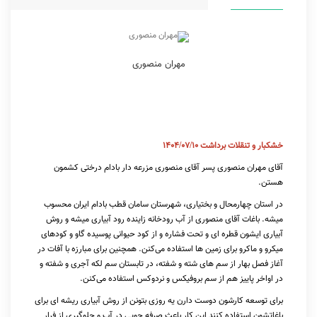
مهران منصوری
خشکبار و تنقلات برداشت 1404/07/10
آقای مهران منصوری پسر آقای منصوری مزرعه دار بادام درختی کشمون
هستن.
در استان چهارمحال و بختیاری، شهرستان سامان قطب بادام ایران محسوب
میشه. باغات آقای منصوری از آب رودخانه زاینده رود آبیاری میشه و روش
آبیاری ایشون قطره ای و تحت فشاره و از کود حیوانی پوسیده گاو و کودهای
میکرو و ماکرو برای زمین ها استفاده می‌کنن. همچنین برای مبارزه با آفات در
آغاز فصل بهار از سم های شته و شفته، در تابستان سم لکه آجری و شفته و
در اواخر پاییز هم از سم بروفیکس و نردوکس استفاده می‌کنن.
برای توسعه کارشون دوست دارن یه روزی بتونن از روش آبیاری ریشه ای برای
باغاتشون استفاده کنند این کار باعث صرفه جویی در آب و جلوگیری از فرار