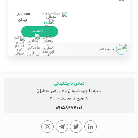
1,650,000
تومان
250
مشاهده
طیبه خانم
تماس با پشتیبانی
شنبه تا چهارشنبه (روزهای غیر تعطیل)
8 صبح تا ساعت 20:00
09158674001