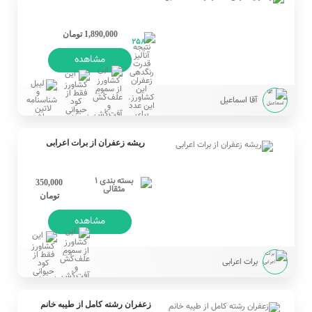
1,890,000 تومان
258
مشاهده
آقا اسماعیل
ریشه زعفران از برات اعرابی
350,000
تومان
مشاهده
برات اعرابی
زعفران رشته کامل از طیبه خانم