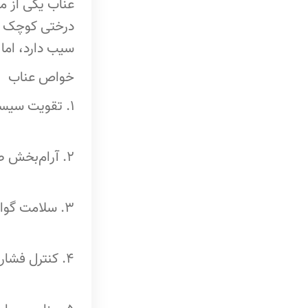
عناب یکی از م
ادویه آچار
درختی کوچک و م
کشک زرد
سیب دارد، اما
ادویه مرینت جوجه
خواص عناب
ادویه سس
1. تقویت سیستم ایمنی: سرشار از ویتامین C و آنتی‌اکسیدان است که به تقویت سیستم ایمنی بدن کمک می‌کند.
زیره سبز
عناب
2. آرام‌بخش طبیعی: به دلیل ترکیبات آرام‌بخش، به کاهش استرس و بهبود کیفیت خواب کمک می‌کند.
عرق بیدمشک
عرق به لیمو
3. سلامت گوارش: فیبر موجود در عناب به بهبود عملکرد روده‌ها و کاهش یبوست کمک می‌کند.
عرق آویشن
عرق شاه‌تره
4. کنترل فشار خون: پتاسیم بالای عناب به تنظیم فشار خون کمک می‌کند.
عرق میوه نسترن
عرق کاسنی