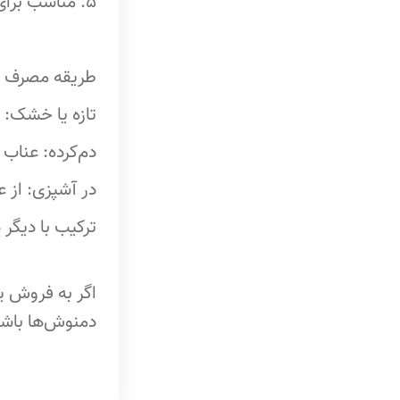
5. مناسب برای پوست: آنتی‌اکسیدان‌ها و ویتامین‌ها به شادابی پوست و کاهش علائم پیری کمک می‌کنند.
جعبه سنگی دمنوش دسترنج
تقویم چوبی
فرفره ادویه سرامیکی
طریقه مصرف ع
عروسک انار دست دوز یلدا
تازه یا خشک: 
هاون و گیره چوبی دست ساز
دم‌کرده: عناب
عروسک دست ساز تاجمیر
در آشپزی: از 
ترکیب با دیگر 
اگر به فروش ی
دمنوش‌ها باشد