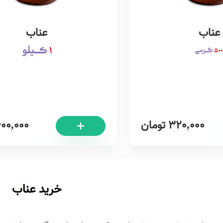
عناب
عناب
320,000
تومان
600,000
خرید عناب